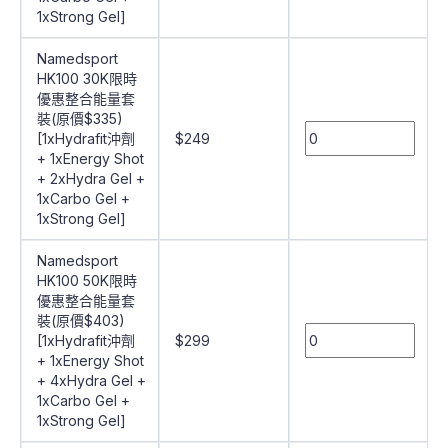
1xStrong Gel]
Namedsport
HK100 30K限時
優惠整合能量套
裝(原價$335)
[1xHydrafit沖劑
$249
+ 1xEnergy Shot
+ 2xHydra Gel +
1xCarbo Gel +
1xStrong Gel]
Namedsport
HK100 50K限時
優惠整合能量套
裝(原價$403)
[1xHydrafit沖劑
$299
+ 1xEnergy Shot
+ 4xHydra Gel +
1xCarbo Gel +
1xStrong Gel]