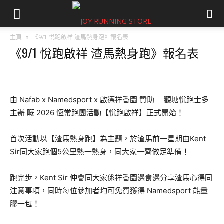
主頁
《9/1 悅跑啟祥 渣馬熱身跑》報名表
《9/1 悅跑啟祥 渣馬熱身跑》報名表
由 Nafab x Namedsport x 啟德祥香園 贊助 ｜觀塘悅跑士多
主辦 嘅 2026 恆常跑團活動【悅跑啟祥】正式開始！
首次活動以【渣馬熱身跑】為主題，於渣馬前一星期由Kent
Sir同大家跑個5公里熱一熱身，同大家一齊做足準備！
跑完步，Kent Sir 仲會同大家係祥香園邊食邊分享渣馬心得同
注意事項，同時每位參加者均可免費獲得 Namedsport 能量
膠一包！