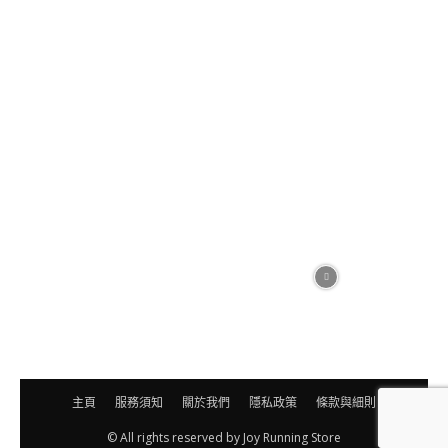
練班及團跑負責人無須負上任何法律責任及賠償。
個人資料收集聲明及條款：
1. 用戶的確認和接受條款
大會提供給參加者作為用户使用<訓練班>網站和各種相
關的服務（統稱 為“網站”），受參加者遵守所有的條款、
條件、並在此處引用的通告（以下 簡稱 “使用條款”），
以及大會與參加者之間的任何其他書面協議。此外，使用
本網站特定的服務或資料時，用戶應遵守任何發布適用於
可能包含那些使用條款的條款和條件的規則及此類服務或
資料。所有這些指引或規則都歸納併入本使用條款。 若
使用本網站，參加者同意遵守這些使用條款。如果參加者
不希望局限於這些使用條款，請立即退出本網站。參加者
對此網站的不滿，或任何產品，服務， 內容或其他信息
主頁
服務須知
關於我們
隱私政策
條款與細則
的補償，請停止使用本網站和/或那些特定的產品或服
© All rights reserved by Joy Running Store