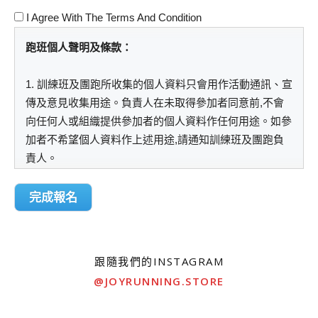
I Agree With The Terms And Condition
跑班個人聲明及條款：
1. 訓練班及團跑所收集的個人資料只會用作活動通訊、宣
傳及意見收集用途。負責人在未取得參加者同意前,不會
向任何人或組織提供參加者的個人資料作任何用途。如參
加者不希望個人資料作上述用途,請通知訓練班及團跑負
責人。
2. 長跑訓練及團跑有一定的運動量，參加者如有長期病患
完成報名
(例如高血壓、心臟病、糖尿病等)或其他身體狀況，應先
諮詢註冊醫生意見，評估健康狀況是否適合參加上述訓練
班。
跟隨我們的INSTAGRAM
@JOYRUNNING.STORE
3. 如因訓練或團跑而導致參加者或第三者有任何損失或傷
亡，參加者需承擔一切自身的意外風險及責任，並同意訓