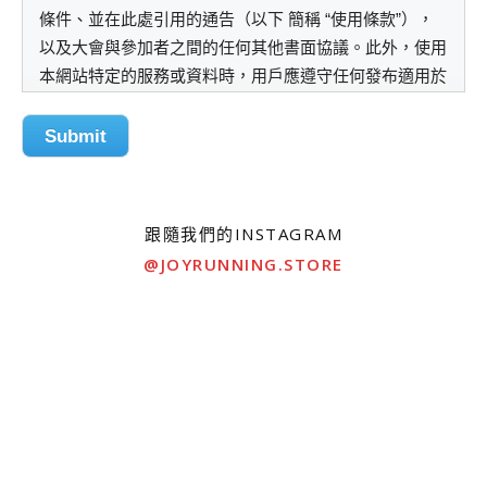
條件、並在此處引用的通告（以下 簡稱 “使用條款”），
以及大會與參加者之間的任何其他書面協議。此外，使用
本網站特定的服務或資料時，用戶應遵守任何發布適用於
可能包含那些使用條款的條款和條件的規則及此類服務或
資料。所有這些指引或規則都歸納併入本使用條款。 若
Submit
使用本網站，參加者同意遵守這些使用條款。如果參加者
不希望局限於這些使用條款，請立即退出本網站。參加者
對此網站的不滿，或任何產品，服務， 內容或其他信息
跟隨我們的INSTAGRAM
的補償，請停止使用本網站和/或那些特定的產品或服
@JOYRUNNING.STORE
務。當參加者開始使用本網站 ，參加者與大會關於遵守
這些使用條款協議便會生效。 大會明確保留恕不另行通
知隨時更改使用條款的權利。參加者承認並同意，參加者
有責任不時查閱本網站和本使用條款和了解任何修改。這
些修改後參加者繼續使用本網 站將構成對修改後的使用
條款，並確認同意遵守，並通過修改後的使用條款的約
束。 由於用在這些使用條款，提到大會的「關聯公司」
包括大會的業務擁有人，子公司， 關聯公司，管理人