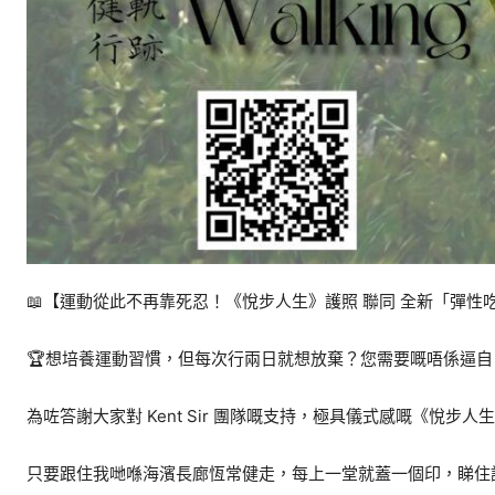
📖【運動從此不再靠死忍！《悅步人生》護照 聯同 全新「彈
🏆想培養運動習慣，但每次行兩日就想放棄？您需要嘅唔係逼
為咗答謝大家對 Kent Sir 團隊嘅支持，極具儀式感嘅《悅步
只要跟住我哋喺海濱長廊恆常健走，每上一堂就蓋一個印，睇住護照