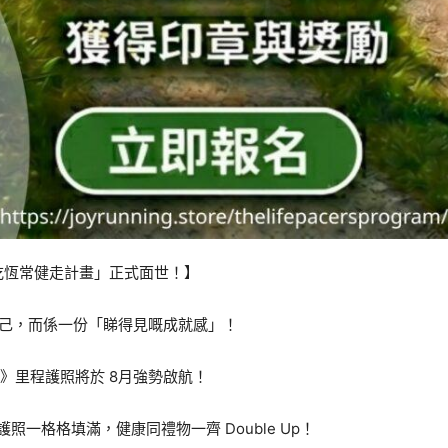
性吃恆常健走計畫」正式面世！】
自己，而係一份「睇得見嘅成就感」！
人生》里程護照將於 8月強勢啟航！
一格格填滿，健康同禮物一齊 Double Up！