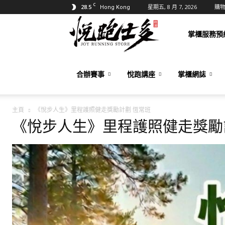
C
28.5
星期五, 8 月 7, 2026
購
Hong Kong
悅
掌櫃服務預
跑
合辦賽事
悅跑講座
掌櫃網誌
主頁
《悅步人生》里程護照健走獎勵計劃 恆常班
士
《悅步人生》里程護照健走獎勵
多
Joy