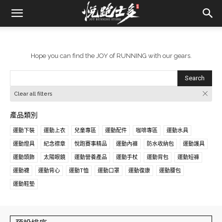
Hope you can find the JOY of RUNNING with our gears.
Search
Clear all filters
產品類別
運動下裝
運動上衣
兒童專區
運動配件
咖啡專區
運動水具
運動燈具
紀念襟章
悅跑賽事精品
運動內褲
防水收納包
運動護具
運動頭飾
太陽眼鏡
運動營養產品
運動手杖
運動背包
運動短褲
運動襪
運動背心
運動T恤
運動口罩
運動復康
運動腰包
運動鞋墊