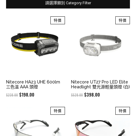
請選擇類別 Category Filter
特價
特價
Nitecore HA23 UHE 600lm
Nitecore UT27 Pro LED Elite
三色溫 AAA 頭燈
Headlight 雙光源輕量頭燈 (白)
Original
Current
Original
Current
$
198.00
$
398.00
$
238.00
$
528.00
price
price
price
price
was:
is:
was:
is:
特價
特價
$238.00.
$198.00.
$528.00.
$398.00.