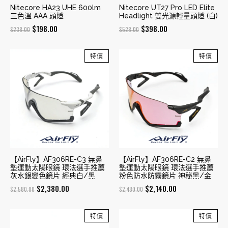
Nitecore HA23 UHE 600lm
Nitecore UT27 Pro LED Elite
三色溫 AAA 頭燈
Headlight 雙光源輕量頭燈 (白)
Original
Current
Original
Current
$
198.00
$
398.00
$
238.00
$
528.00
price
price
price
price
was:
is:
was:
is:
特價
特價
$238.00.
$198.00.
$528.00.
$398.00.
【AirFly】AF306RE-C3 無鼻
【AirFly】AF306RE-C2 無鼻
墊運動太陽眼鏡 環法選手推薦
墊運動太陽眼鏡 環法選手推薦
灰水銀變色鏡片 經典白/黑
粉色防水防霧鏡片 神秘黑/金
Original
Current
Original
Current
$
2,380.00
$
2,140.00
$
2,580.00
$
2,480.00
price
price
price
price
was:
is:
was:
is:
特價
特價
$2,580.00.
$2,380.00.
$2,480.00.
$2,140.00.