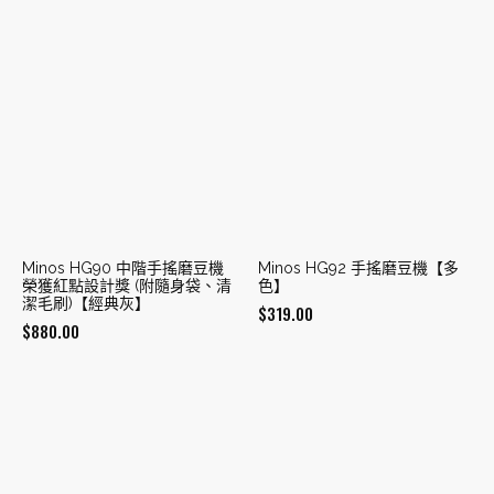
Minos HG90 中階手搖磨豆機
Minos HG92 手搖磨豆機【多
榮獲紅點設計獎 (附隨身袋、清
色】
潔毛刷)【經典灰】
$
319.00
$
880.00