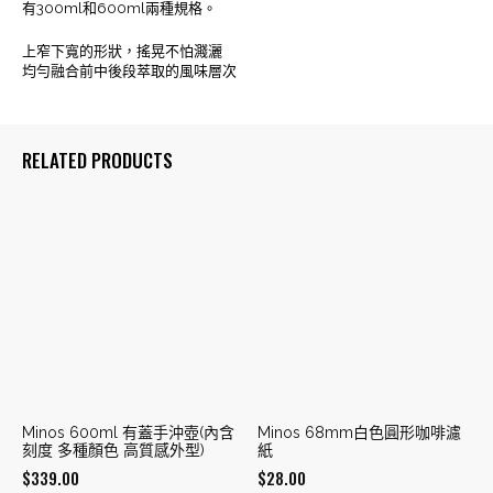
有300ml和600ml兩種規格。
數
量
上窄下寬的形狀，搖晃不怕濺灑
均勻融合前中後段萃取的風味層次
RELATED PRODUCTS
Minos 600ml 有蓋手沖壺(內含
Minos 68mm白色圓形咖啡濾
刻度 多種顏色 高質感外型)
紙
$
339.00
$
28.00