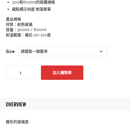
300和600ml的兩種規格
圓點標示刻度 俐落簡單
產品規格
材質：耐熱玻璃
容量：300ml / 600ml
耐溫範圍：攝氏-20~120度
Size
Minos
加入購物車
玻
璃
咖
啡
分
OVERVIEW
享
壺
(下
錐形的玻璃壺
壺)
300ml/600ml