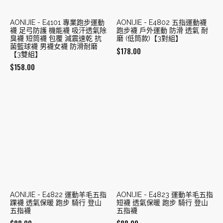
AONIJIE - E4101 專業跑步運動
AONIJIE - E4802 五指運動襪
襪 足弓防護 機能襪 吸汗透氣除
跑步襪 戶外運動 防滑 透氣 耐
臭襪 短筒襪 包覆 減震速乾 抗
磨 (低筒款)【3對組】
菌籃球襪 男襪女襪 防滑耐磨
$
178.00
【3雙組】
$
158.00
AONIJIE - E4822 運動羊毛五指
AONIJIE - E4823 運動羊毛五指
踝襪 透氣保暖 跑步 騎行 登山
短襪 透氣保暖 跑步 騎行 登山
五指襪
五指襪