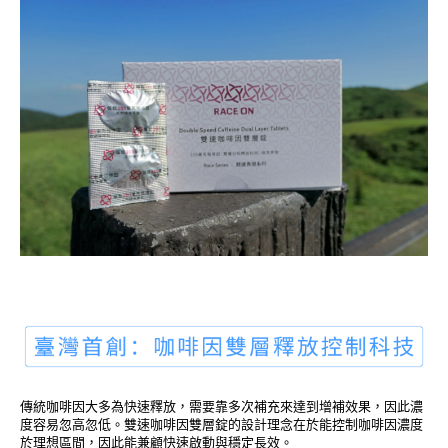
傳統咖啡因大多為快速釋放，需要靠多次補充來達到增補效果，因此濃
度容易忽高忽低。雙速咖啡因雙層錠的設計理念在於能控制咖啡因濃度
於理想區間，因此能兼顧快速啟動與穩定長效。