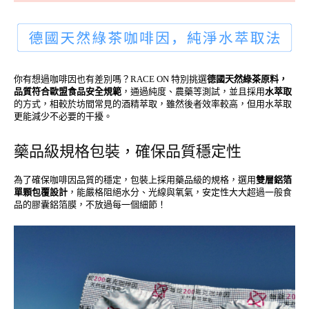
你有想過咖啡因也有差別嗎？RACE ON 特別挑選
德國天然綠茶原料，
品質符合歐盟食品安全規範
，通過純度、農藥等測試，並且採用
水萃取
的方式，相較於坊間常見的酒精萃取，雖然後者效率較高，但用水萃取
更能減少不必要的干擾。
藥品級規格包裝，確保品質穩定性
為了確保咖啡因品質的穩定，包裝上採用藥品級的規格，選用
雙層鋁箔
單顆包覆設計
，能嚴格阻絕水分、光線與氧氣，安定性大大超過一般食
品的膠囊鋁箔膜，不放過每一個細節！