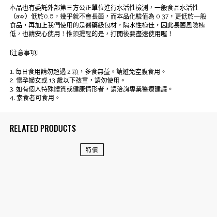
本品也有委託外部第三方公正單位進行水活性檢測，一般食品水活性
（aw）低於0.6，幾乎就不會長菌，而本品化驗值為 0.37，更低於一般
食品，再加上我們使用的是醫藥級包材，隔水性極佳，因此長菌風險極
低，也請安心使用！惟須提醒的是，打開後要盡速使用喔！
[注意事項]
1. 每日食用請勿超過 2 顆，多食無益。請避免空腹食用。
2. 懷孕婦女或 13 歲以下孩童，請勿使用。
3. 如有個人特殊體質或健康情形者，請洽詢專業醫療建議。
4. 素食者可食用。
RELATED PRODUCTS
特價