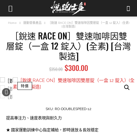
Home
運動營養產品
［銳速 RACE ON］雙速咖啡因雙層錠（一盒 12 錠入）(全素)
[台灣製造]
［銳速 RACE ON］雙速咖啡因雙
層錠（一盒 12 錠入）(全素) [台灣
製造]
Original
Current
$
300.00
$
350.00
price
price
was:
is:
特價
$350.00.
$300.00.
SKU:
RO-DOU8LESPEED-12
提高專注力、速度表現與耐久力
★ 國家運動訓練中心指定補給，即時速放＆長效穩定