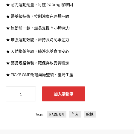
★ 耐力運動劑量，每錠 200mg 咖啡因
★ 醫藥級技術，控制濃度在理想區間
★ 運動前一錠，最長支援 8 小時電力
★ 增強運動效能，維持長時間專注力
★ 天然綠茶萃取，純淨水萃食用安心
★ 藥品規格包裝，確保存放品質穩定
★ PIC/S GMP認證藥廠監製、臺灣生產
［銳
加入購物車
速
RACE
ON］
RACE ON
全素
銳速
雙
Tags:
速
咖
啡