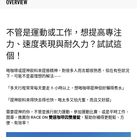
OVERVIEW
因
雙
層
錠
不管是運動或工作，想提高專注
（一
盒
力、速度表現與耐久力？試試這
12
錠
個！
入）
(全
素)
喝咖啡或提神飲料來提振精神，對很多人而言都很熟悉，但在有些狀況
[台
下，可能不是最理想的解法——
灣
「多天行程常常每天要走 8 小時以上，想喝咖啡提神但好懶得煮水」
製
造]
「提神飲料來得快去得也快，喝太多又怕亢奮，而且又好甜」
數
量
需要提神的你，不管是進行耐力運動、參加運動比賽、或是平時工作、
開車，推薦你
RACE ON 雙速咖啡因雙層錠
，幫助你補得更輕鬆、方
便、有效率！