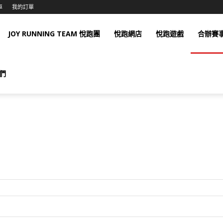
車
我的訂單
JOY RUNNING TEAM 悅跑團
悅跑網店
悅跑遊戲
合辦賽
們