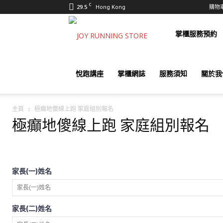
C
29.5
購物
Hong Kong
悅
掌櫃服務預約
跑
悅跑講座
掌櫃網誌
服務須知
關於我
主頁
極癲地傻線上跑 家庭組別報名
士
極癲地傻線上跑 家庭組別報名
多
家長(一)姓名
Joy
家長(二)姓名